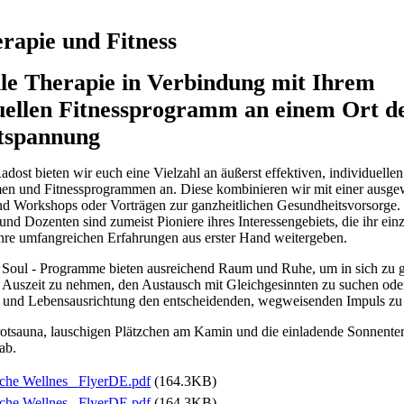
rapie und Fitness
le Therapie in Verbindung mit Ihrem
duellen Fitnessprogramm an einem Ort d
tspannung
Radost bieten wir euch eine Vielzahl an äußerst effektiven, individuellen
en und Fitnessprogrammen an. Diese kombinieren wir mit einer ausg
d Workshops oder Vorträgen zur ganzheitlichen Gesundheitsvorsorge.
nd Dozenten sind zumeist Pioniere ihres Interessengebiets, die ihr einz
hre umfangreichen Erfahrungen aus erster Hand weitergeben.
Soul - Programme bieten ausreichend Raum und Ruhe, um in sich zu 
e Auszeit zu nehmen, den Austausch mit Gleichgesinnten zu suchen ode
 und Lebensausrichtung den entscheidenden, wegweisenden Impuls zu
rotsauna, lauschigen Plätzchen am Kamin und die einladende Sonnente
ab.
che Wellnes_ FlyerDE.pdf
(164.3KB)
che Wellnes_ FlyerDE.pdf
(164.3KB)