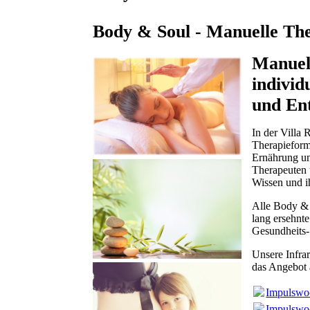
Body & Soul - Manuelle The
Manuel
indivi
und En
In der Villa 
Therapieform
Ernährung un
Therapeuten u
Wissen und i
Alle Body & 
lang ersehnt
Gesundheits-
Unsere Infra
das Angebot 
Impulswo
Impulswo