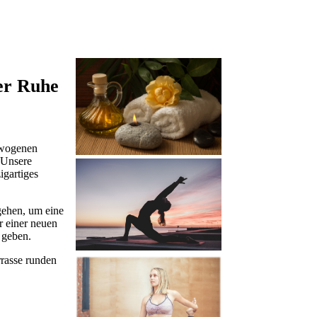
er Ruhe
ewogenen
 Unsere
igartiges
gehen, um eine
r einer neuen
 geben.
rrasse runden