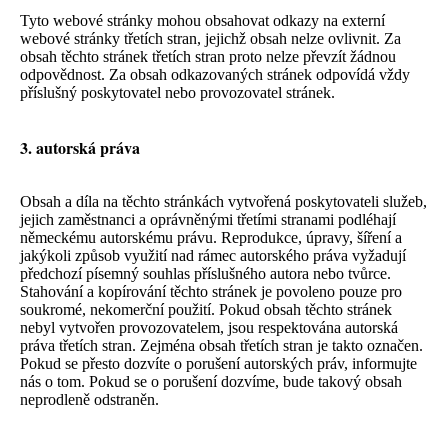
Tyto webové stránky mohou obsahovat odkazy na externí
webové stránky třetích stran, jejichž obsah nelze ovlivnit. Za
obsah těchto stránek třetích stran proto nelze převzít žádnou
odpovědnost. Za obsah odkazovaných stránek odpovídá vždy
příslušný poskytovatel nebo provozovatel stránek.
3. autorská práva
Obsah a díla na těchto stránkách vytvořená poskytovateli služeb,
jejich zaměstnanci a oprávněnými třetími stranami podléhají
německému autorskému právu. Reprodukce, úpravy, šíření a
jakýkoli způsob využití nad rámec autorského práva vyžadují
předchozí písemný souhlas příslušného autora nebo tvůrce.
Stahování a kopírování těchto stránek je povoleno pouze pro
soukromé, nekomerční použití. Pokud obsah těchto stránek
nebyl vytvořen provozovatelem, jsou respektována autorská
práva třetích stran. Zejména obsah třetích stran je takto označen.
Pokud se přesto dozvíte o porušení autorských práv, informujte
nás o tom. Pokud se o porušení dozvíme, bude takový obsah
neprodleně odstraněn.