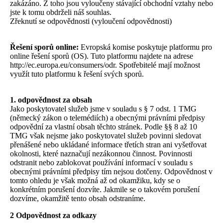
zakázáno. Z toho jsou vyloučeny stávající obchodní vztahy nebo
jste k tomu obdrželi náš souhlas.
Zřeknutí se odpovědnosti (vyloučení odpovědnosti)
Řešení sporů online:
Evropská komise poskytuje platformu pro
online řešení sporů (OS). Tuto platformu najdete na adrese
http://ec.europa.eu/consumers/odr. Spotřebitelé mají možnost
využít tuto platformu k řešení svých sporů.
1. odpovědnost za obsah
Jako poskytovatel služeb jsme v souladu s § 7 odst. 1 TMG
(německý zákon o telemédiích) a obecnými právními předpisy
odpovědní za vlastní obsah těchto stránek. Podle §§ 8 až 10
TMG však nejsme jako poskytovatel služeb povinni sledovat
přenášené nebo ukládané informace třetích stran ani vyšetřovat
okolnosti, které naznačují nezákonnou činnost. Povinnosti
odstranit nebo zablokovat používání informací v souladu s
obecnými právními předpisy tím nejsou dotčeny. Odpovědnost v
tomto ohledu je však možná až od okamžiku, kdy se o
konkrétním porušení dozvíte. Jakmile se o takovém porušení
dozvíme, okamžitě tento obsah odstraníme.
2 Odpovědnost za odkazy