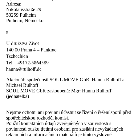
Adresa:
Nikolausstraße 29
50259 Pulheim
Pulheim, Německo
a
U družstva Život
140 00 Praha 4 – Pankrac
Tschechien
Tel: +49172-5864589
hanna@rulhoff.de
Akcionáři společnosti SOUL MOVE GbR: Hanna Rulhoff a
Michael Rulhoff
SOUL MOVE GbR zastoupená: Mgr: Hanna Rulhoff
(jednatelka)
Nejsme ochotni ani povinni účastnit se řízení o řešení sporů před
spotřebitelskou rozhodčí komisí.
Použití kontaktních údajů zveřejněných v souvislosti s
povinností otisku třetími osobami pro zasílání nevyžádaných
reklamních a informačních materiálů je tímto výslovně